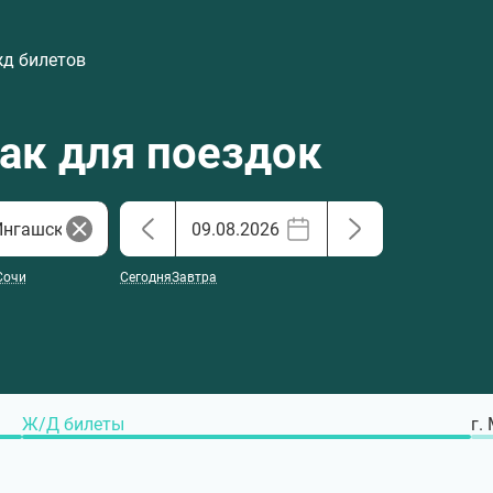
жд билетов
хак для поездок
Сочи
Сегодня
Завтра
Ж/Д билеты
г.