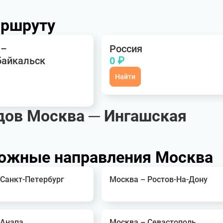
аршруту
 –
Россия
байкальск
0 ₽
Найти
дов Москва ─ Ингашская
ожные направления Москва
 Санкт-Петербург
Москва – Ростов-На-Дону
 Анапа
Москва – Севастополь