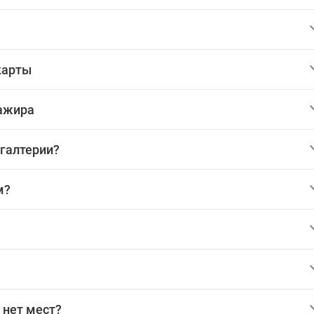
карты
сажира
хгалтерии?
м?
 нет мест?