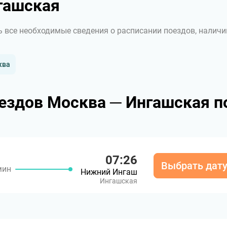
гашская
ь все необходимые сведения о расписании поездов, наличи
ква
ездов Москва ─ Ингашская п
07:26
Выбрать дат
мин
Нижний Ингаш
Ингашская