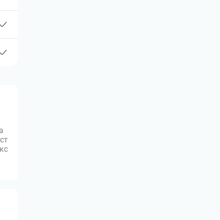
а
ст
юкс