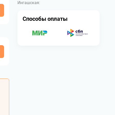
Ингашская:
у
Способы оплаты
у