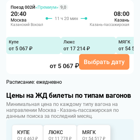
Поезд 002Й
«Премиум»
9,0
20:40
08:00
11 ч 20 мин
Москва
Казань
Казанский Вокзал
Казань-пассажирская
Купе
Люкс
МЯГК
от 5 067 ₽
от 17 214 ₽
от 54 51
Выбрать дату
от 5 067 ₽
Расписание:
ежедневно
Цены на ЖД билеты по типам вагонов
Минимальная цена по каждому типу вагона на
направлении Москва - Казань-пассажирская по
данным поиска за последний месяц.
КУПЕ
ЛЮКС
МЯГК
От 4 463 ₽
От 11 778 ₽
От 54 517 ₽