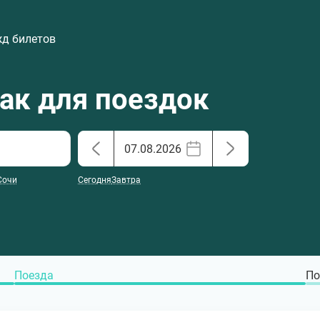
жд билетов
хак для поездок
Сочи
Сегодня
Завтра
Поезда
По