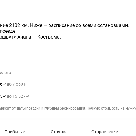
яние 2102 км
. Ниже — расписание со всеми остановками,
поезде.
аршруту
Анапа — Кострома
.
илета
96 ₽
до 7 560 ₽
75 ₽
до 15 527 ₽
зависят от даты поездки и глубины бронирования. Точную стоимость на нужн
Прибытие
Стоянка
Отправление