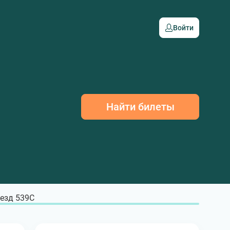
Войти
Найти билеты
езд 539С